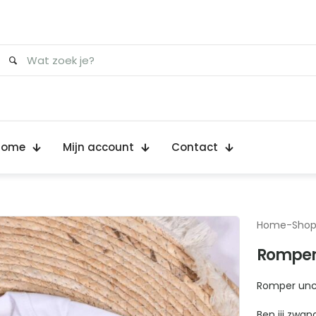
Home
Mijn account
Contact
Home
-
Sho
Romper
Romper unc
Ben jij zwan