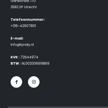
Gansstraat 170
3582 EP Utrecht
Telefoonnummer:
+316-42607801
E-mail:
info@lynaly.nl
KVK :
72644974
BTW :
NL002006619B59