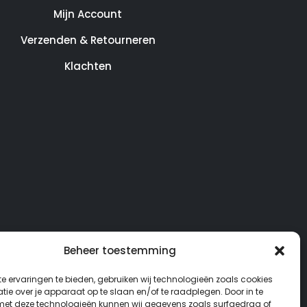
Mijn Account
Verzenden & Retourneren
Klachten
Beheer toestemming
e ervaringen te bieden, gebruiken wij technologieën zoals cookies
ie over je apparaat op te slaan en/of te raadplegen. Door in te
t deze technologieën kunnen wij gegevens zoals surfgedrag of