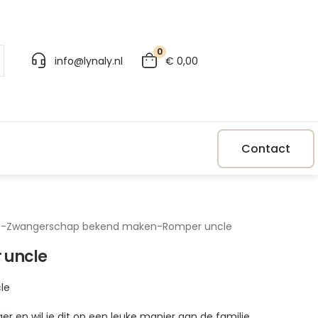
0
info@lynaly.nl
€
0,00
Contact
p
-
Zwangerschap bekend maken
-
Romper uncle
 uncle
le
ger en wil je dit op een leuke manier aan de familie