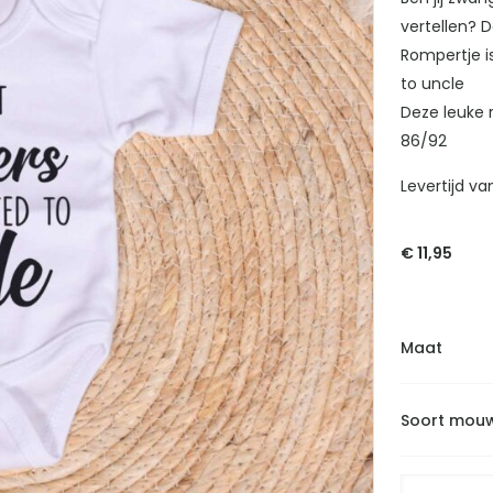
vertellen? D
Rompertje i
to uncle
Deze leuke 
86/92
Levertijd va
€
11,95
Maat
Soort mou
Romper