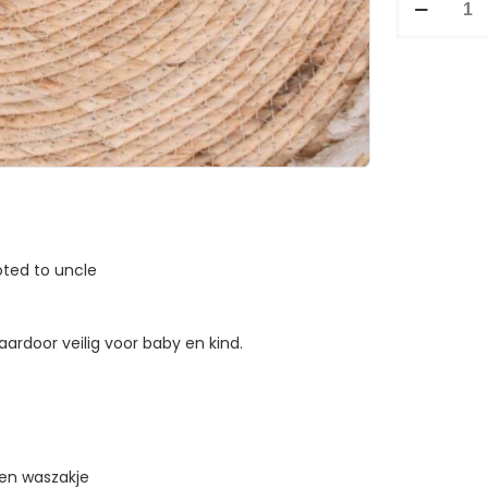
uncle
aantal
oted to uncle
ardoor veilig voor baby en kind.
en waszakje