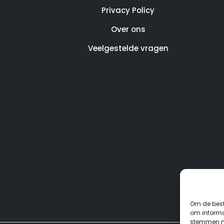
Privacy Policy
Over ons
Veelgestelde vragen
Om de best
om informat
stemmen me