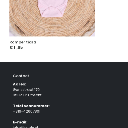
Romper tiara
€
11,95
Contact
Adres:
Gansstraat 170
3582 EP Utrecht
Telefoonnummer:
+316-42607801
E-mail:
info@lynaly.nl