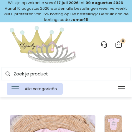
Wij zijn op vakantie vanaf
17 juli 2026
tot
09 augustus 2026
.
Vanaf 10 augustus 2026 worden alle bestellingen weer verwerkt.
Wilt u profiteren van 15% korting op uw bestelling? Gebruik dan de
kortingscode z
omer15
0
Alle categorieën