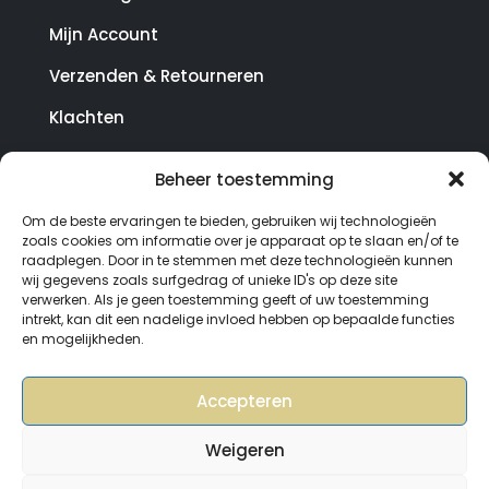
Mijn Account
Verzenden & Retourneren
Klachten
Beheer toestemming
© Copyright SterrenHosting 2021-2026 - In opdracht
Om de beste ervaringen te bieden, gebruiken wij technologieën
van Lynaly.nl
zoals cookies om informatie over je apparaat op te slaan en/of te
raadplegen. Door in te stemmen met deze technologieën kunnen
wij gegevens zoals surfgedrag of unieke ID's op deze site
verwerken. Als je geen toestemming geeft of uw toestemming
intrekt, kan dit een nadelige invloed hebben op bepaalde functies
en mogelijkheden.
Accepteren
Weigeren