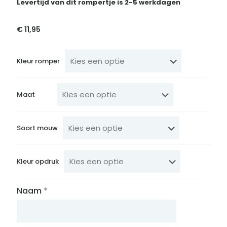
Levertijd van dit rompertje is 2-5 werkdagen
€
11,95
Kleur romper
Maat
Soort mouw
Kleur opdruk
Naam
*