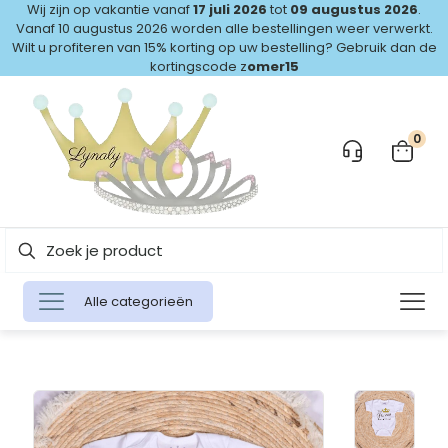
Wij zijn op vakantie vanaf
17 juli 2026
tot
09 augustus 2026
.
Vanaf 10 augustus 2026 worden alle bestellingen weer verwerkt.
Wilt u profiteren van 15% korting op uw bestelling? Gebruik dan de
kortingscode z
omer15
0
Alle categorieën