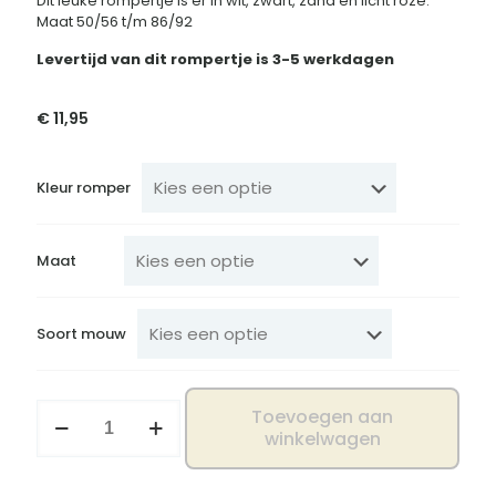
Dit leuke rompertje is er in wit, zwart, zand en licht roze.
Maat 50/56 t/m 86/92
Levertijd van dit rompertje is 3-5 werkdagen
€
11,95
Kleur romper
Maat
Soort mouw
Romper
Toevoegen aan
princess
winkelwagen
has
arrived
aantal