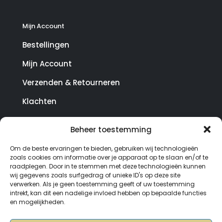
Mijn Account
Bestellingen
Mijn Account
Verzenden & Retourneren
Klachten
Beheer toestemming
© Copyright SterrenHosting 2021-2026 - In opdracht
Om de beste ervaringen te bieden, gebruiken wij technologieën
van Lynaly.nl
zoals cookies om informatie over je apparaat op te slaan en/of te
raadplegen. Door in te stemmen met deze technologieën kunnen
wij gegevens zoals surfgedrag of unieke ID's op deze site
verwerken. Als je geen toestemming geeft of uw toestemming
intrekt, kan dit een nadelige invloed hebben op bepaalde functies
en mogelijkheden.