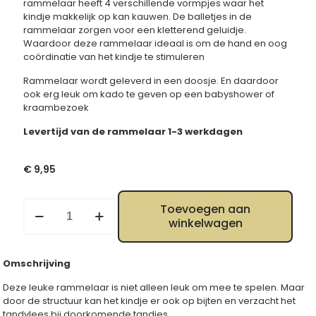
rammelaar heeft 4 verschillende vormpjes waar het
kindje makkelijk op kan kauwen. De balletjes in de
rammelaar zorgen voor een kletterend geluidje.
Waardoor deze rammelaar ideaal is om de hand en oog
coördinatie van het kindje te stimuleren
Rammelaar wordt geleverd in een doosje. En daardoor
ook erg leuk om kado te geven op een babyshower of
kraambezoek
Levertijd van de rammelaar 1-3 werkdagen
€
9,95
Rammelaar
Toevoegen aan
Sophie
winkelwagen
de
Giraf
multicolor
Omschrijving
aantal
Deze leuke rammelaar is niet alleen leuk om mee te spelen. Maar
door de structuur kan het kindje er ook op bijten en verzacht het
tandvlees bij doorkomende tandjes.