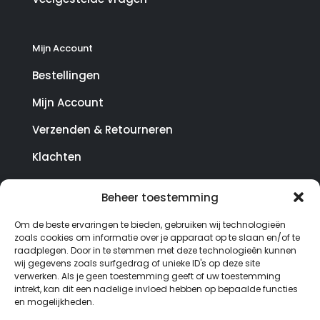
Mijn Account
Bestellingen
Mijn Account
Verzenden & Retourneren
Klachten
Beheer toestemming
© Copyright SterrenHosting 2021-2026 - In opdracht
Om de beste ervaringen te bieden, gebruiken wij technologieën
van Lynaly.nl
zoals cookies om informatie over je apparaat op te slaan en/of te
raadplegen. Door in te stemmen met deze technologieën kunnen
wij gegevens zoals surfgedrag of unieke ID's op deze site
verwerken. Als je geen toestemming geeft of uw toestemming
intrekt, kan dit een nadelige invloed hebben op bepaalde functies
en mogelijkheden.