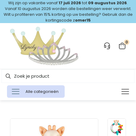
Wij zijn op vakantie vanaf
17 juli 2026
tot
09 augustus 2026
.
Vanaf 10 augustus 2026 worden alle bestellingen weer verwerkt.
Wilt u profiteren van 15% korting op uw bestelling? Gebruik dan de
kortingscode z
omer15
0
Alle categorieën