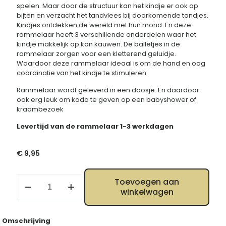
spelen. Maar door de structuur kan het kindje er ook op
bijten en verzacht het tandvlees bij doorkomende tandjes.
Kindjes ontdekken de wereld met hun mond. En deze
rammelaar heeft 3 verschillende onderdelen waar het
kindje makkelijk op kan kauwen. De balletjes in de
rammelaar zorgen voor een kletterend geluidje.
Waardoor deze rammelaar ideaal is om de hand en oog
coördinatie van het kindje te stimuleren
Rammelaar wordt geleverd in een doosje. En daardoor
ook erg leuk om kado te geven op een babyshower of
kraambezoek
Levertijd van de rammelaar 1-3 werkdagen
€
9,95
Rammelaar
Toevoegen aan
Sophie
winkelwagen
de
giraf
hart
Omschrijving