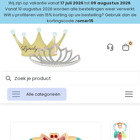
Wij zijn op vakantie vanaf
17 juli 2026
tot
09 augustus 2026
.
Vanaf 10 augustus 2026 worden alle bestellingen weer verwerkt.
Wilt u profiteren van 15% korting op uw bestelling? Gebruik dan de
kortingscode z
omer15
0
Alle categorieën