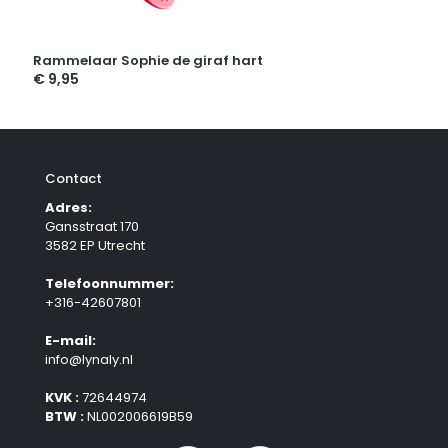
Rammelaar Sophie de giraf hart
€
9,95
Contact
Adres:
Gansstraat 170
3582 EP Utrecht
Telefoonnummer:
+316-42607801
E-mail:
info@lynaly.nl
KVK :
72644974
BTW :
NL002006619B59