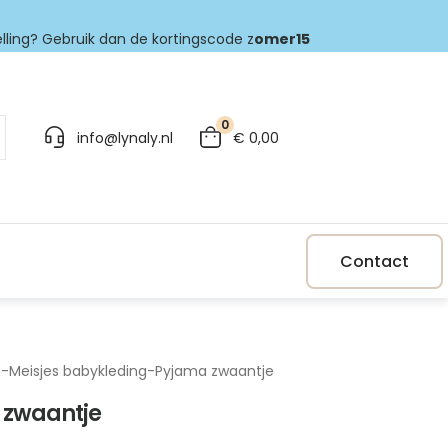
elling? Gebruik dan de kortingscode z
omer15
0
info@lynaly.nl
€
0,00
Contact
p
-
Meisjes babykleding
-
Pyjama zwaantje
 zwaantje