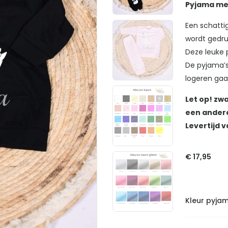
Pyjama me
Een schatt
wordt gedruk
Deze leuke p
De pyjama’s 
logeren gaa
Let op! zw
een andere
Levertijd 
€
17,95
Kleur pyja