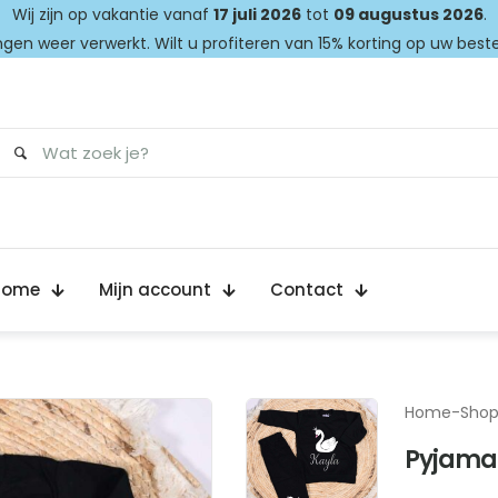
Wij zijn op vakantie vanaf
17 juli 2026
tot
09 augustus 2026
.
gen weer verwerkt. Wilt u profiteren van 15% korting op uw best
Home
Mijn account
Contact
Home
-
Sho
Pyjama