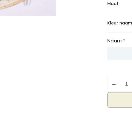
Maat
Kleur naam
Naam
*
Pyjama
zwaantje
aantal