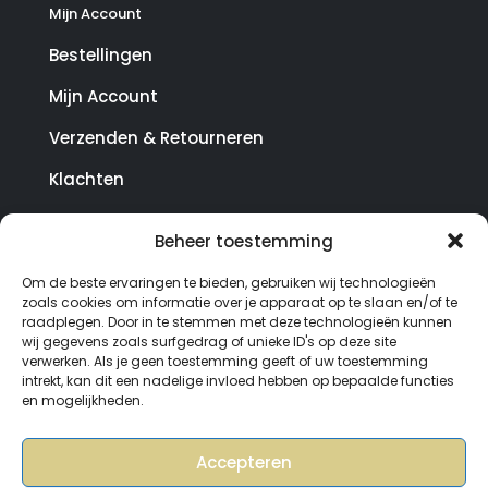
Mijn Account
Bestellingen
Mijn Account
Verzenden & Retourneren
Klachten
Beheer toestemming
© Copyright SterrenHosting 2021-2026 - In opdracht
Om de beste ervaringen te bieden, gebruiken wij technologieën
van Lynaly.nl
zoals cookies om informatie over je apparaat op te slaan en/of te
raadplegen. Door in te stemmen met deze technologieën kunnen
wij gegevens zoals surfgedrag of unieke ID's op deze site
verwerken. Als je geen toestemming geeft of uw toestemming
intrekt, kan dit een nadelige invloed hebben op bepaalde functies
en mogelijkheden.
Accepteren