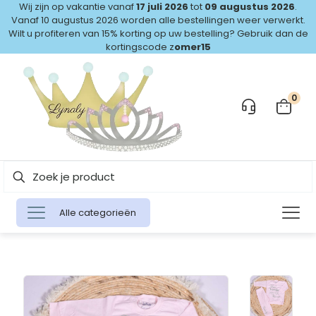
Wij zijn op vakantie vanaf
17 juli 2026
tot
09 augustus 2026
.
Vanaf 10 augustus 2026 worden alle bestellingen weer verwerkt.
Wilt u profiteren van 15% korting op uw bestelling? Gebruik dan de
kortingscode z
omer15
0
Alle categorieën