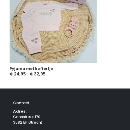
Pyjama met koffertje
€
24,95
€
32,95
Prijsklasse:
-
€ 24,95
tot
€ 32,95
Contact
Adres:
Gansstraat 170
3582 EP Utrecht