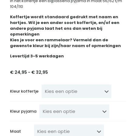
In het koffertje een bijpassend pyjama in maat 56/62 t/m
104/110
Koffertje wordt standaard gedrukt met naam en
hartjes. Wil je een ander soort koffertje, en/of een
andere pyjama laat het ons dan weten bij
opmerkingen
Kies je voor een rammelaar? Vermeld dan de
gewenste kleur bij zijn/haar naam of opmerkingen
Levertijd 3-5 werkdagen
€
24,95
€
32,95
Prijsklasse:
-
€ 24,95
tot
€ 32,95
Kleur koffertje
Kleur pyjama
Maat