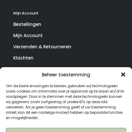
Mijn Account
Bestellingen
Mijn Account
Verzenden & Retourneren
Klachten
Beheer toestemming
© Copyright SterrenHosting 2021-2026 - In opdracht
Om de beste ervaringen te bieden, gebruiken wij technologieën
van Lynaly.nl
zoals cookies om informatie over je apparaat op te slaan en/of te
raadplegen. Door in te stemmen met deze technologieën kunnen
wij gegevens zoals surfgedrag of unieke ID's op deze site
verwerken. Als je geen toestemming geeft of uw toestemming
intrekt, kan dit een nadelige invloed hebben op bepaalde functies
en mogelijkheden.