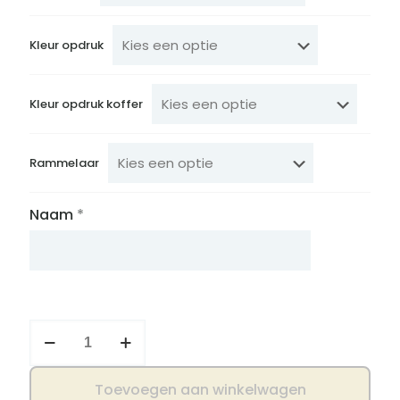
Kleur opdruk
Kleur opdruk koffer
Rammelaar
Naam
*
Pyjama
met
koffertje
aantal
Toevoegen aan winkelwagen