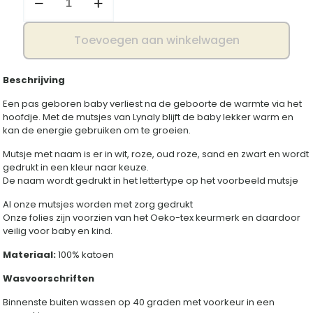
met
naam
schattig
Toevoegen aan winkelwagen
aantal
Beschrijving
Een pas geboren baby verliest na de geboorte de warmte via het
hoofdje. Met de mutsjes van Lynaly blijft de baby lekker warm en
kan de energie gebruiken om te groeien.
Mutsje met naam is er in wit, roze, oud roze, sand en zwart en wordt
gedrukt in een kleur naar keuze.
De naam wordt gedrukt in het lettertype op het voorbeeld mutsje
Al onze mutsjes worden met zorg gedrukt
Onze folies zijn voorzien van het Oeko-tex keurmerk en daardoor
veilig voor baby en kind.
Materiaal:
100% katoen
Wasvoorschriften
Binnenste buiten wassen op 40 graden met voorkeur in een