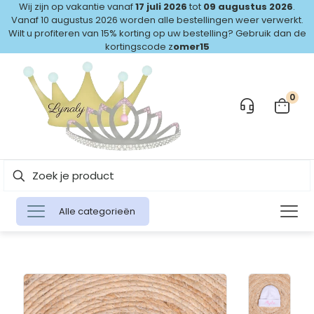
Wij zijn op vakantie vanaf
17 juli 2026
tot
09 augustus 2026
.
Vanaf 10 augustus 2026 worden alle bestellingen weer verwerkt.
Wilt u profiteren van 15% korting op uw bestelling? Gebruik dan de
kortingscode z
omer15
0
Alle categorieën