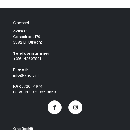
Contact
Adres:
Gansstraat 170
3582 EP Utrecht
Telefoonnummer:
+316-42607801
E-mail:
info@lynaly.nl
KVK :
72644974
BTW :
NL002006619B59
Ons Bedrijf