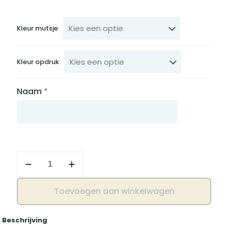
Kleur mutsje
Kleur opdruk
Naam
*
Geboortemutsje
met
naam
en
Toevoegen aan winkelwagen
ster
aantal
Beschrijving