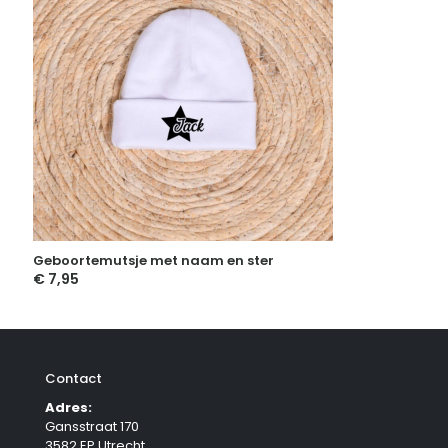
Geboortemutsje met naam en ster
€
7,95
Contact
Adres:
Gansstraat 170
3582 EP Utrecht