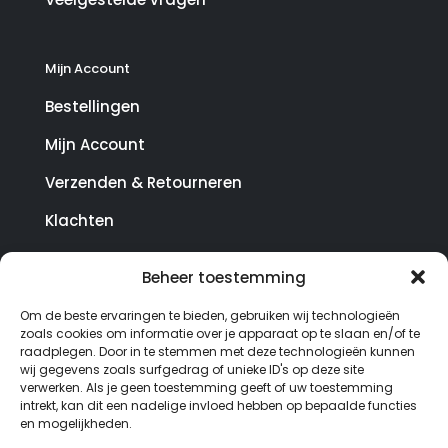
Mijn Account
Bestellingen
Mijn Account
Verzenden & Retourneren
Klachten
Beheer toestemming
© Copyright SterrenHosting 2021-2026 - In opdracht
Om de beste ervaringen te bieden, gebruiken wij technologieën
van Lynaly.nl
zoals cookies om informatie over je apparaat op te slaan en/of te
raadplegen. Door in te stemmen met deze technologieën kunnen
wij gegevens zoals surfgedrag of unieke ID's op deze site
verwerken. Als je geen toestemming geeft of uw toestemming
intrekt, kan dit een nadelige invloed hebben op bepaalde functies
en mogelijkheden.