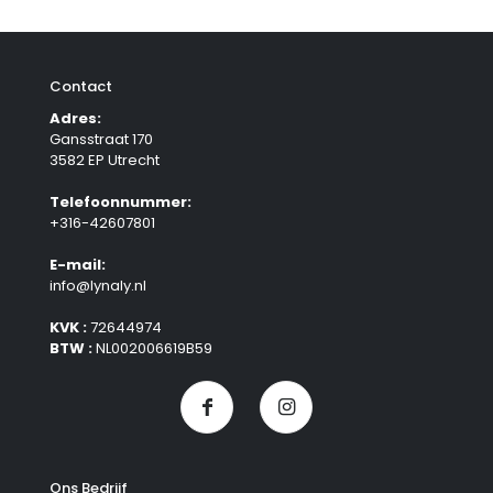
Contact
Adres:
Gansstraat 170
3582 EP Utrecht
Telefoonnummer:
+316-42607801
E-mail:
info@lynaly.nl
KVK :
72644974
BTW :
NL002006619B59
Ons Bedrijf