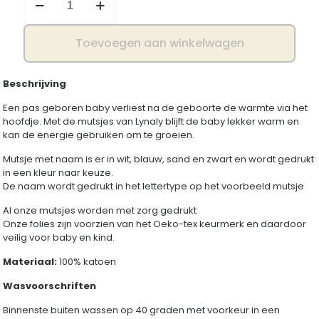
met
naam
stoer
Toevoegen aan winkelwagen
aantal
Beschrijving
Een pas geboren baby verliest na de geboorte de warmte via het
hoofdje. Met de mutsjes van Lynaly blijft de baby lekker warm en
kan de energie gebruiken om te groeien.
Mutsje met naam is er in wit, blauw, sand en zwart en wordt gedrukt
in een kleur naar keuze.
De naam wordt gedrukt in het lettertype op het voorbeeld mutsje
Al onze mutsjes worden met zorg gedrukt
Onze folies zijn voorzien van het Oeko-tex keurmerk en daardoor
veilig voor baby en kind.
Materiaal:
100% katoen
Wasvoorschriften
Binnenste buiten wassen op 40 graden met voorkeur in een