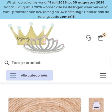
Wij zijn op vakantie vanaf
17 juli 2026
tot
09 augustus 2026
.
Vanaf 10 augustus 2026 worden alle bestellingen weer verwerkt.
Wilt u profiteren van 15% korting op uw bestelling? Gebruik dan de
kortingscode z
omer15
0
Alle categorieën