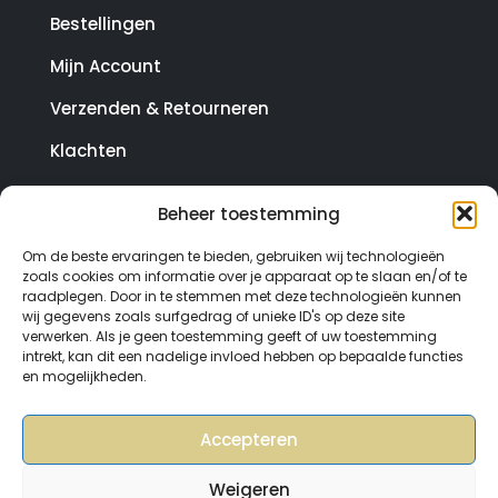
Bestellingen
Mijn Account
Verzenden & Retourneren
Klachten
Beheer toestemming
© Copyright SterrenHosting 2021-2026 - In opdracht
Om de beste ervaringen te bieden, gebruiken wij technologieën
van Lynaly.nl
zoals cookies om informatie over je apparaat op te slaan en/of te
raadplegen. Door in te stemmen met deze technologieën kunnen
wij gegevens zoals surfgedrag of unieke ID's op deze site
verwerken. Als je geen toestemming geeft of uw toestemming
intrekt, kan dit een nadelige invloed hebben op bepaalde functies
en mogelijkheden.
Accepteren
Weigeren