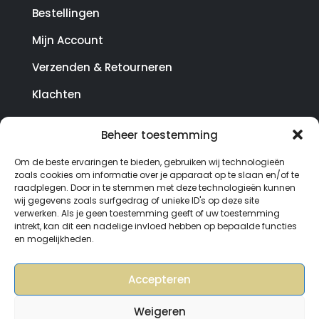
Bestellingen
Mijn Account
Verzenden & Retourneren
Klachten
Beheer toestemming
© Copyright SterrenHosting 2021-2026 - In opdracht
Om de beste ervaringen te bieden, gebruiken wij technologieën
van Lynaly.nl
zoals cookies om informatie over je apparaat op te slaan en/of te
raadplegen. Door in te stemmen met deze technologieën kunnen
wij gegevens zoals surfgedrag of unieke ID's op deze site
verwerken. Als je geen toestemming geeft of uw toestemming
intrekt, kan dit een nadelige invloed hebben op bepaalde functies
en mogelijkheden.
Accepteren
Weigeren