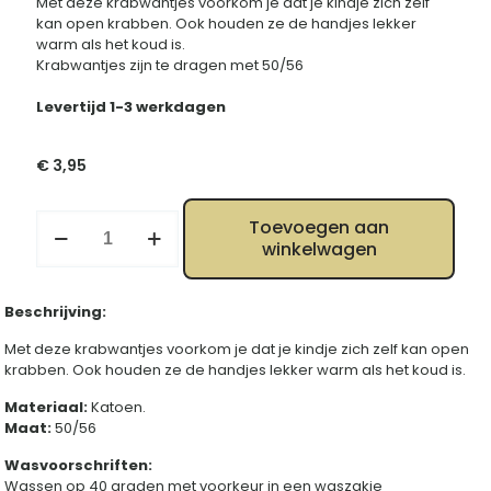
Met deze krabwantjes voorkom je dat je kindje zich zelf
kan open krabben. Ook houden ze de handjes lekker
warm als het koud is.
Krabwantjes zijn te dragen met 50/56
Levertijd 1-3 werkdagen
€
3,95
Krab
Toevoegen aan
wantjes
winkelwagen
wit
aantal
Beschrijving:
Met deze krabwantjes voorkom je dat je kindje zich zelf kan open
krabben. Ook houden ze de handjes lekker warm als het koud is.
Materiaal:
Katoen.
Maat:
50/56
Wasvoorschriften:
Wassen op 40 graden met voorkeur in een waszakje