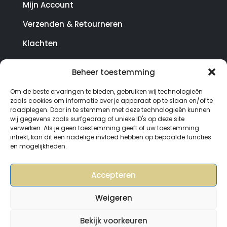
Mijn Account
Verzenden & Retourneren
Klachten
Beheer toestemming
© Copyright SterrenHosting 2021-2026 - In opdracht
Om de beste ervaringen te bieden, gebruiken wij technologieën
van Lynaly.nl
zoals cookies om informatie over je apparaat op te slaan en/of te
raadplegen. Door in te stemmen met deze technologieën kunnen
wij gegevens zoals surfgedrag of unieke ID's op deze site
verwerken. Als je geen toestemming geeft of uw toestemming
intrekt, kan dit een nadelige invloed hebben op bepaalde functies
en mogelijkheden.
Accepteren
Weigeren
Bekijk voorkeuren