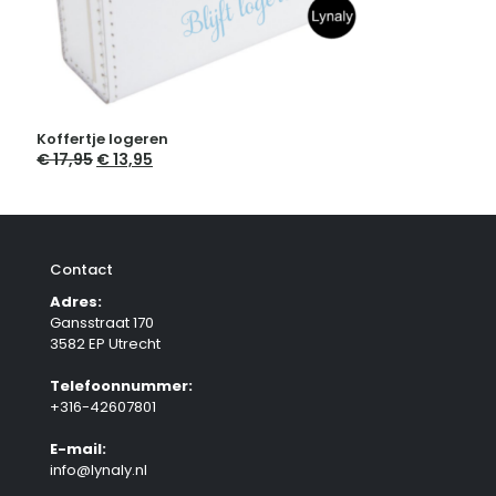
Koffertje logeren
€
17,95
Oorspronkelijke
€
13,95
Huidige
prijs
prijs
was:
is:
€ 17,95.
€ 13,95.
Contact
Adres:
Gansstraat 170
3582 EP Utrecht
Telefoonnummer:
+316-42607801
E-mail:
info@lynaly.nl