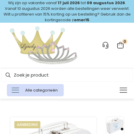
Wij zijn op vakantie vanaf
17 juli 2026
tot
09 augustus 2026
.
Vanaf 10 augustus 2026 worden alle bestellingen weer verwerkt.
Wilt u profiteren van 15% korting op uw bestelling? Gebruik dan de
kortingscode z
omer15
0
Alle categorieën
AANBIEDING