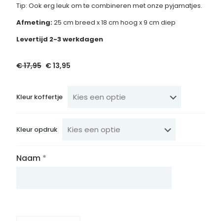
Tip: Ook erg leuk om te combineren met onze pyjamatjes.
Afmeting:
25 cm breed x 18 cm hoog x 9 cm diep
Levertijd 2-3 werkdagen
€
17,95
Oorspronkelijke
€
13,95
Huidige
prijs
prijs
was:
is:
€ 17,95.
€ 13,95.
Kleur koffertje
Kleur opdruk
Naam
*
Koffertje