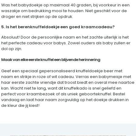
Was het babydoekje op maximaal 40 graden, bij voorkeur in een
waszakje om bedrukking mooi te houden. Niet geschikt voor de
droger en niet strijken op de opdruk.
5. Is het berenknuffeldoekje een goed kraamcadeau?
Absoluut! Door de persoonlijke naam en het zachte uiterlijk is het
het perfecte cadeau voor babys. Zowel ouders als baby zullen er
dol op zijn.
Maak van elke eerste knuffel een blijvende herinnering
Geef een speciaal gepersonaliseerd knuffeldoekje beer met
naam en strikje in roze of wit cadeau. Verras een babymeisje met
haar eerste zachte vriendje dat troost biedt en overal mee naartoe
kan. Wacht niet te lang, want dit knuffelkado is snel geliefd en
perfect voor kraambezoek of als uniek geboorteknuffel. Bestel
vandaag en laat haar naam zorgvuldig op het doekje drukken in
de kleur die jij kiest!