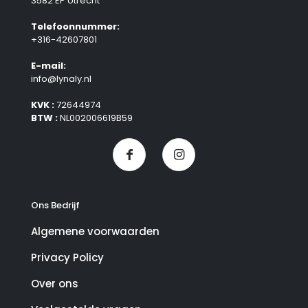
3582 EP Utrecht
Telefoonnummer:
+316-42607801
E-mail:
info@lynaly.nl
KVK :
72644974
BTW :
NL002006619B59
Ons Bedrijf
Algemene voorwaarden
Privacy Policy
Over ons