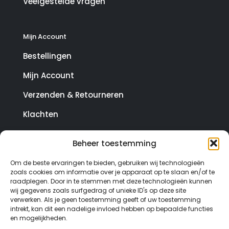
Veelgestelde vragen
Mijn Account
Bestellingen
Mijn Account
Verzenden & Retourneren
Klachten
Beheer toestemming
© Copyright SterrenHosting 2021-2026 - In opdracht
Om de beste ervaringen te bieden, gebruiken wij technologieën
van Lynaly.nl
zoals cookies om informatie over je apparaat op te slaan en/of te
raadplegen. Door in te stemmen met deze technologieën kunnen
wij gegevens zoals surfgedrag of unieke ID's op deze site
verwerken. Als je geen toestemming geeft of uw toestemming
intrekt, kan dit een nadelige invloed hebben op bepaalde functies
en mogelijkheden.