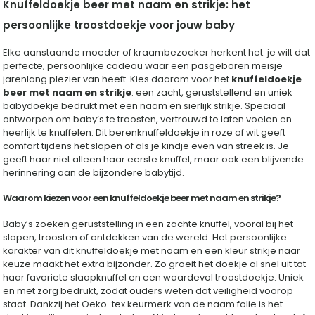
Knuffeldoekje beer met naam en strikje: het
Persoonlijk
babycadeau
persoonlijke troostdoekje voor jouw baby
aantal
Elke aanstaande moeder of kraambezoeker herkent het: je wilt dat
perfecte, persoonlijke cadeau waar een pasgeboren meisje
jarenlang plezier van heeft. Kies daarom voor het
knuffeldoekje
beer met naam en strikje
: een zacht, geruststellend en uniek
babydoekje bedrukt met een naam en sierlijk strikje. Speciaal
ontworpen om baby’s te troosten, vertrouwd te laten voelen en
heerlijk te knuffelen. Dit berenknuffeldoekje in roze of wit geeft
comfort tijdens het slapen of als je kindje even van streek is. Je
geeft haar niet alleen haar eerste knuffel, maar ook een blijvende
herinnering aan de bijzondere babytijd.
Waarom kiezen voor een knuffeldoekje beer met naam en strikje?
Baby’s zoeken geruststelling in een zachte knuffel, vooral bij het
slapen, troosten of ontdekken van de wereld. Het persoonlijke
karakter van dit knuffeldoekje met naam en een kleur strikje naar
keuze maakt het extra bijzonder. Zo groeit het doekje al snel uit tot
haar favoriete slaapknuffel en een waardevol troostdoekje. Uniek
en met zorg bedrukt, zodat ouders weten dat veiligheid voorop
staat. Dankzij het Oeko-tex keurmerk van de naam folie is het