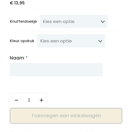
€
13,95
Knuffeldoekje
Kleur opdruk
Naam
*
Knuffeldoekje
beer
met
naam
Toevoegen aan winkelwagen
en
strikje
–