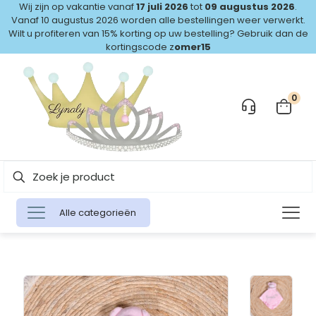
Wij zijn op vakantie vanaf
17 juli 2026
tot
09 augustus 2026
.
Vanaf 10 augustus 2026 worden alle bestellingen weer verwerkt.
Wilt u profiteren van 15% korting op uw bestelling? Gebruik dan de
kortingscode z
omer15
0
Alle categorieën