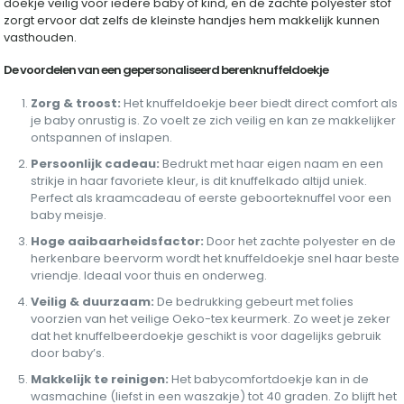
doekje veilig voor iedere baby of kind, en de zachte polyester stof
zorgt ervoor dat zelfs de kleinste handjes hem makkelijk kunnen
vasthouden.
De voordelen van een gepersonaliseerd berenknuffeldoekje
Zorg & troost:
Het knuffeldoekje beer biedt direct comfort als
je baby onrustig is. Zo voelt ze zich veilig en kan ze makkelijker
ontspannen of inslapen.
Persoonlijk cadeau:
Bedrukt met haar eigen naam en een
strikje in haar favoriete kleur, is dit knuffelkado altijd uniek.
Perfect als kraamcadeau of eerste geboorteknuffel voor een
baby meisje.
Hoge aaibaarheidsfactor:
Door het zachte polyester en de
herkenbare beervorm wordt het knuffeldoekje snel haar beste
vriendje. Ideaal voor thuis en onderweg.
Veilig & duurzaam:
De bedrukking gebeurt met folies
voorzien van het veilige Oeko-tex keurmerk. Zo weet je zeker
dat het knuffelbeerdoekje geschikt is voor dagelijks gebruik
door baby’s.
Makkelijk te reinigen:
Het babycomfortdoekje kan in de
wasmachine (liefst in een waszakje) tot 40 graden. Zo blijft het