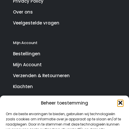
Privacy Policy
Over ons
Veelgestelde vragen
Mijn Account
Bestellingen
Mijn Account
Verzenden & Retourneren
Klachten
Beheer toestemming
© Copyright SterrenHosting 2021-2026 - In opdracht
Om de beste ervaringen te bieden, gebruiken wij technologieën
van Lynaly.nl
zoals cookies om informatie over je apparaat op te slaan en/of te
raadplegen. Door in te stemmen met deze technologieën kunnen