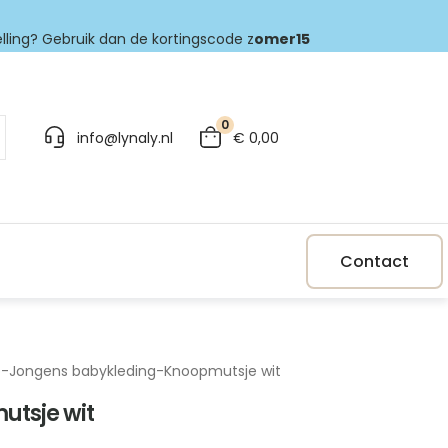
elling? Gebruik dan de kortingscode z
omer15
0
info@lynaly.nl
€
0,00
Contact
p
-
Jongens babykleding
-
Knoopmutsje wit
tsje wit