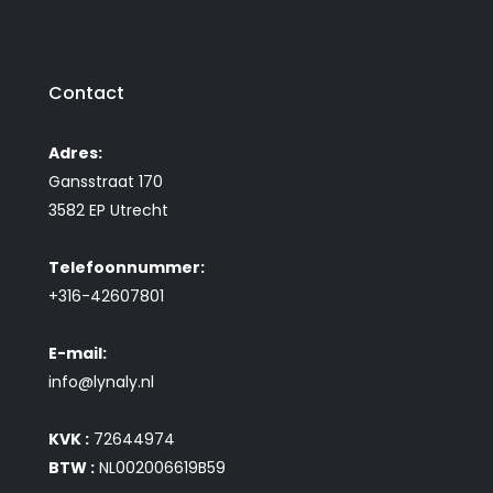
Contact
Adres:
Gansstraat 170
3582 EP Utrecht
Telefoonnummer:
+316-42607801
E-mail:
info@lynaly.nl
KVK :
72644974
BTW :
NL002006619B59