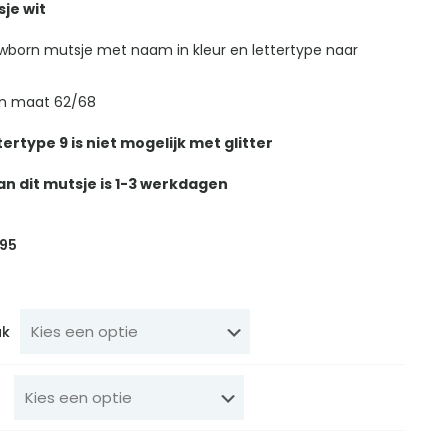
je wit
wborn mutsje met naam in kleur en lettertype naar
en maat 62/68
tertype 9 is niet mogelijk met glitter
an dit mutsje is 1-3 werkdagen
spronkelijke
Huidige
95
s
prijs
:
is:
95.
€ 4,95.
uk