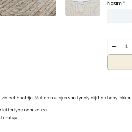
Naam
*
Knoopmuts
wit
aantal
ia het hoofdje. Met de mutsjes van Lynaly blijft de baby lekke
 lettertype naar keuze.
ld mutsje