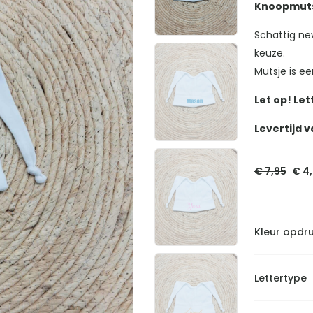
Knoopmuts
Schattig ne
keuze.
Mutsje is e
Let op! Let
Levertijd v
Oor
€
7,95
€
4,
prij
was
€ 7,
Kleur opdr
Lettertype