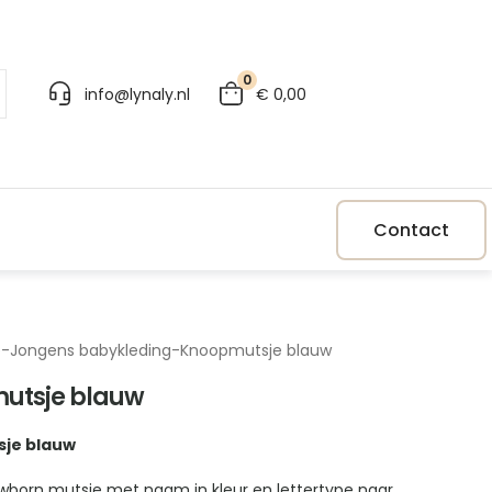
0
info@lynaly.nl
€
0,00
Contact
p
-
Jongens babykleding
-
Knoopmutsje blauw
utsje blauw
je blauw
wborn mutsje met naam in kleur en lettertype naar