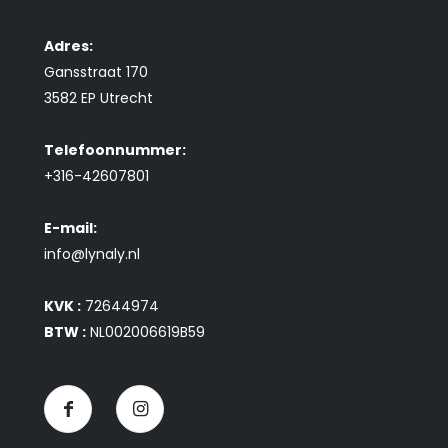
Adres:
Gansstraat 170
3582 EP Utrecht
Telefoonnummer:
+316-42607801
E-mail:
info@lynaly.nl
KVK :
72644974
BTW :
NL002006619B59