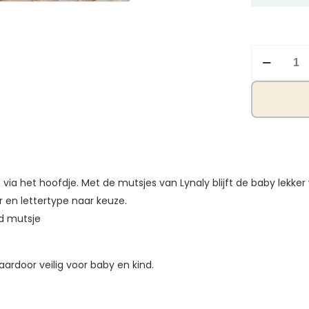
Knoopmuts
blauw
aantal
ia het hoofdje. Met de mutsjes van Lynaly blijft de baby lekke
en lettertype naar keuze.
ld mutsje
ardoor veilig voor baby en kind.