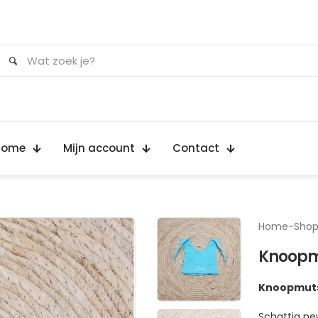
Home
Mijn account
Contact
Home
-
Sho
Knoopm
Knoopmuts
Schattig ne