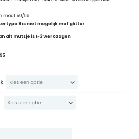
en maat 50/56
tertype 9 is niet mogelijk met glitter
an dit mutsje is 1-3 werkdagen
spronkelijke
Huidige
95
s
prijs
:
is:
95.
€ 4,95.
uk