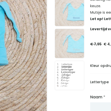
keuze.
Mutsje is e
Let op! Let
Levertijd v
Oor
€
7,95
€
4,
prij
was
€ 7,
Kleur opdr
Lettertype
Naam
*