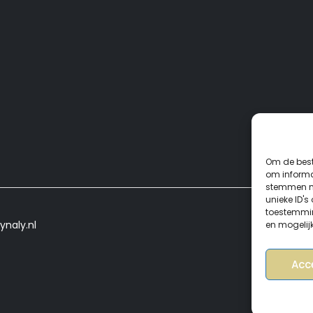
Om de best
om informat
stemmen me
unieke ID's
toestemmin
ynaly.nl
en mogelij
Acc