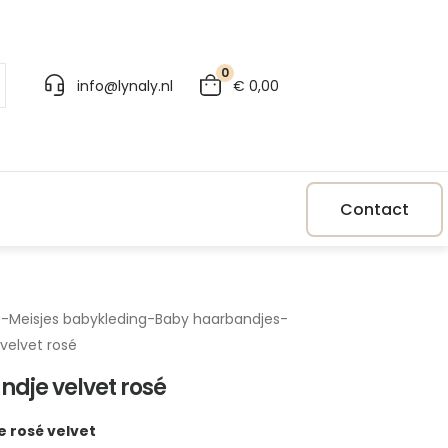
0
info@lynaly.nl
€
0,00
Contact
p
-
Meisjes babykleding
-
Baby haarbandjes
-
velvet rosé
dje velvet rosé
 rosé velvet