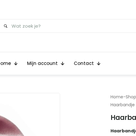
Home
Mijn account
Contact
Home
-
Sho
Haarbandje 
Haarban
Haarbandje