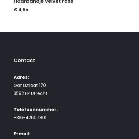
Haarbandje velvet rosé
€
4,95
Contact
Adres:
Gansstraat 170
3582 EP Utrecht
Telefoonnummer:
+316-42607801
E-mail: