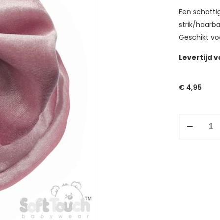
Een schatti
strik/haarba
Geschikt vo
Levertijd 
€
4,95
Haarbandj
velvet
rosé
aantal