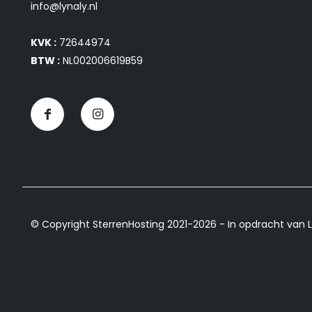
info@lynaly.nl
KVK :
72644974
BTW :
NL002006619B59
© Copyright SterrenHosting 2021-2026 - In opdracht van L