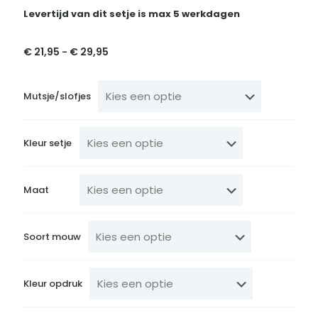
Levertijd van dit setje is max 5 werkdagen
€
21,95
€
29,95
Prijsklasse:
-
€ 21,95
tot
€ 29,95
Mutsje/slofjes
Kleur setje
Maat
Soort mouw
Kleur opdruk