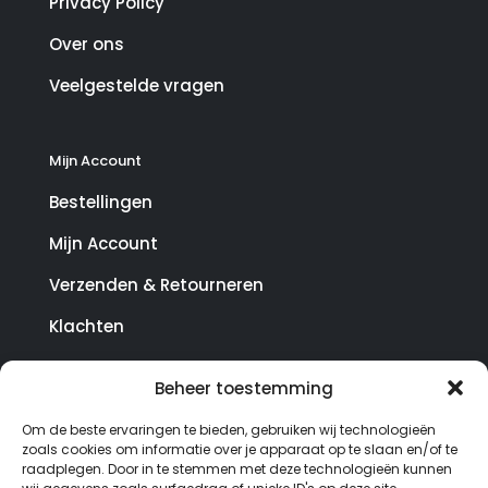
Privacy Policy
Over ons
Veelgestelde vragen
Mijn Account
Bestellingen
Mijn Account
Verzenden & Retourneren
Klachten
Beheer toestemming
© Copyright SterrenHosting 2021-2026 - In opdracht
Om de beste ervaringen te bieden, gebruiken wij technologieën
van Lynaly.nl
zoals cookies om informatie over je apparaat op te slaan en/of te
raadplegen. Door in te stemmen met deze technologieën kunnen