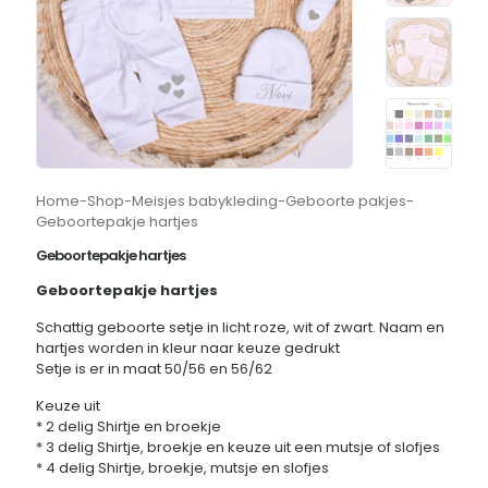
Home
-
Shop
-
Meisjes babykleding
-
Geboorte pakjes
-
Geboortepakje hartjes
Geboortepakje hartjes
Geboortepakje hartjes
Schattig geboorte setje in licht roze, wit of zwart. Naam en
hartjes worden in kleur naar keuze gedrukt
Setje is er in maat 50/56 en 56/62
Keuze uit
* 2 delig Shirtje en broekje
* 3 delig Shirtje, broekje en keuze uit een mutsje of slofjes
* 4 delig Shirtje, broekje, mutsje en slofjes