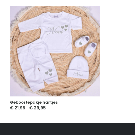
Geboortepakje hartjes
€
21,95
€
29,95
Prijsklasse:
-
€ 21,95
tot
€ 29,95