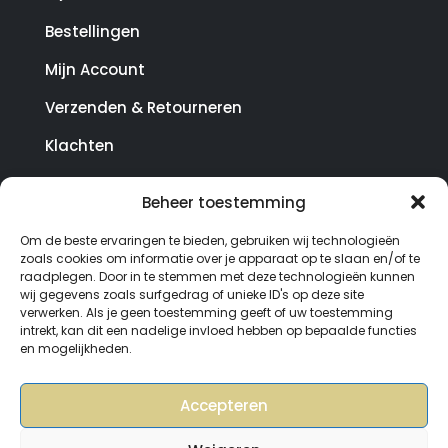
Bestellingen
Mijn Account
Verzenden & Retourneren
Klachten
Beheer toestemming
© Copyright SterrenHosting 2021-2026 - In opdracht
Om de beste ervaringen te bieden, gebruiken wij technologieën
van Lynaly.nl
zoals cookies om informatie over je apparaat op te slaan en/of te
raadplegen. Door in te stemmen met deze technologieën kunnen
wij gegevens zoals surfgedrag of unieke ID's op deze site
verwerken. Als je geen toestemming geeft of uw toestemming
intrekt, kan dit een nadelige invloed hebben op bepaalde functies
en mogelijkheden.
Accepteren