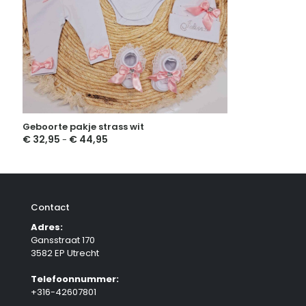
Geboorte pakje strass wit
€
32,95
€
44,95
Prijsklasse:
-
€ 32,95
tot
€ 44,95
Contact
Adres:
Gansstraat 170
3582 EP Utrecht
Telefoonnummer:
+316-42607801