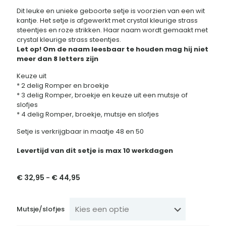
Dit leuke en unieke geboorte setje is voorzien van een wit
kantje. Het setje is afgewerkt met crystal kleurige strass
steentjes en roze strikken. Haar naam wordt gemaakt met
crystal kleurige strass steentjes.
Let op! Om de naam leesbaar te houden mag hij niet
meer dan 8 letters zijn
Keuze uit
* 2 delig Romper en broekje
* 3 delig Romper, broekje en keuze uit een mutsje of
slofjes
* 4 delig Romper, broekje, mutsje en slofjes
Setje is verkrijgbaar in maatje 48 en 50
Levertijd van dit setje is max 10 werkdagen
€
32,95
€
44,95
Prijsklasse:
-
€ 32,95
tot
€ 44,95
Mutsje/slofjes