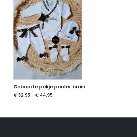
Geboorte pakje panter bruin
Prijsklasse:
€
32,95
-
€
44,95
€ 32,95
tot
€ 44,95