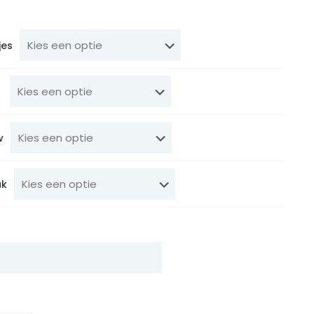
€ 32,95
tot
€ 44,95
jes
w
uk