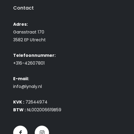
Contact
Adres:
Gansstraat 170
3582 EP Utrecht
Telefoonnummer:
+316-42607801
E-mail:
info@lynaly.nl
KVK :
72644974
BTW :
NL002006619B59