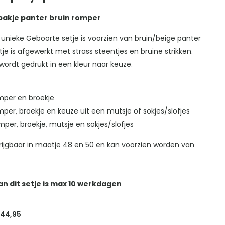
akje panter bruin romper
n unieke Geboorte setje is voorzien van bruin/beige panter
etje is afgewerkt met strass steentjes en bruine strikken.
ordt gedrukt in een kleur naar keuze.
omper en broekje
mper, broekje en keuze uit een mutsje of sokjes/slofjes
mper, broekje, mutsje en sokjes/slofjes
rkrijgbaar in maatje 48 en 50 en kan voorzien worden van
an dit setje is max 10 werkdagen
Prijsklasse:
44,95