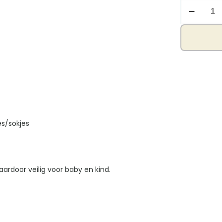
Geboorte
pakje
panter
bruin
aantal
es/sokjes
ardoor veilig voor baby en kind.