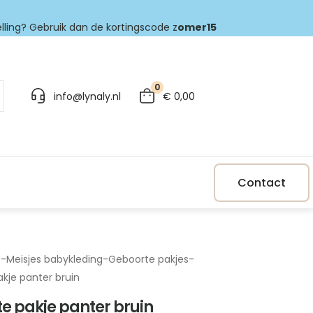
elling? Gebruik dan de kortingscode z
omer15
0
info@lynaly.nl
€
0,00
Contact
p
-
Meisjes babykleding
-
Geboorte pakjes
-
kje panter bruin
e pakje panter bruin