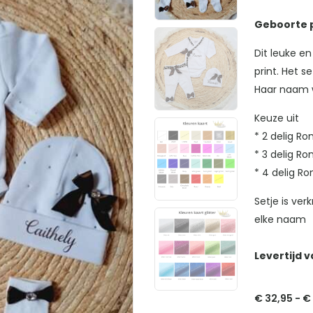
Geboorte p
Dit leuke e
print. Het s
Haar naam w
Keuze uit
* 2 delig R
* 3 delig Ro
* 4 delig Ro
Setje is ve
elke naam
Levertijd v
€
32,95
-
€