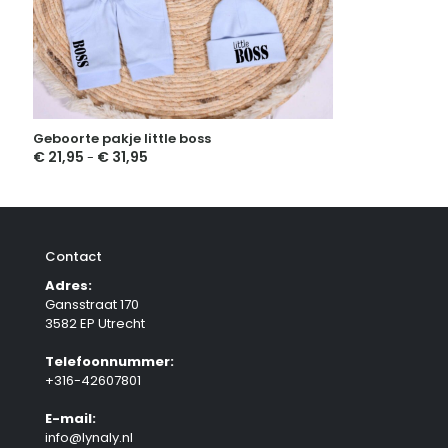
Geboorte pakje little boss
€
21,95
€
31,95
Prijsklasse:
-
€ 21,95
tot
€ 31,95
Contact
Adres:
Gansstraat 170
3582 EP Utrecht
Telefoonnummer:
+316-42607801
E-mail:
info@lynaly.nl