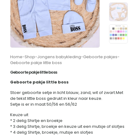
Home
-
Shop
-
Jongens babykleding
-
Geboorte pakjes
-
Geboorte pakje little boss
Geboorte pakje little boss
Geboorte pakje little boss
Stoer geboorte setje in licht blauw, zand, wit of zwart.Met
de tekst little boss gedrukt in kleur naar keuze.
Setje is er in maat 50/56 en 56/62
Keuze uit
* 2 delig Shirtje en broekje
* 3 delig Shirtje, broekje en keuze uit een mutsje of slofjes
* 4 delig Shirtje, broekje, mutsje en slofjes