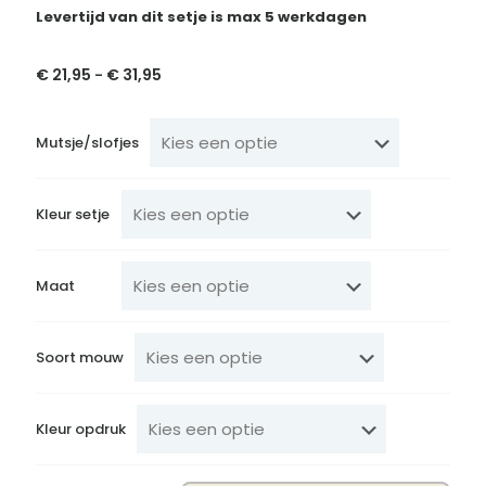
Levertijd van dit setje is max 5 werkdagen
€
21,95
€
31,95
Prijsklasse:
-
€ 21,95
tot
€ 31,95
Mutsje/slofjes
Kleur setje
Maat
Soort mouw
Kleur opdruk