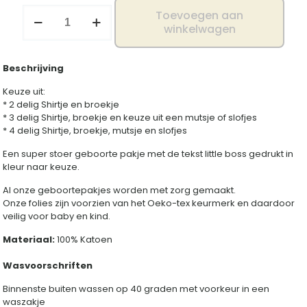
Geboorte
Toevoegen aan
pakje
winkelwagen
little
boss
aantal
Beschrijving
Keuze uit:
* 2 delig Shirtje en broekje
* 3 delig Shirtje, broekje en keuze uit een mutsje of slofjes
* 4 delig Shirtje, broekje, mutsje en slofjes
Een super stoer geboorte pakje met de tekst little boss gedrukt in
kleur naar keuze.
Al onze geboortepakjes worden met zorg gemaakt.
Onze folies zijn voorzien van het Oeko-tex keurmerk en daardoor
veilig voor baby en kind.
Materiaal:
100% Katoen
Wasvoorschriften
Binnenste buiten wassen op 40 graden met voorkeur in een
waszakje