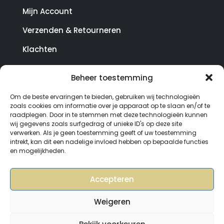
Mijn Account
Verzenden & Retourneren
Klachten
Beheer toestemming
© Copyright SterrenHosting 2021-2026 - In opdracht
Om de beste ervaringen te bieden, gebruiken wij technologieën
van Lynaly.nl
zoals cookies om informatie over je apparaat op te slaan en/of te
raadplegen. Door in te stemmen met deze technologieën kunnen
wij gegevens zoals surfgedrag of unieke ID's op deze site
verwerken. Als je geen toestemming geeft of uw toestemming
intrekt, kan dit een nadelige invloed hebben op bepaalde functies
en mogelijkheden.
Accepteren
Weigeren