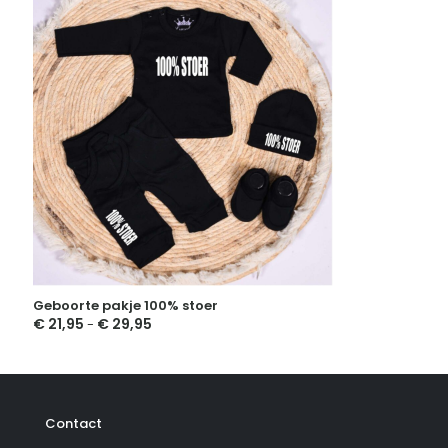
Geboorte pakje 100% stoer
€
21,95
€
29,95
Prijsklasse:
-
€ 21,95
tot
€ 29,95
Contact