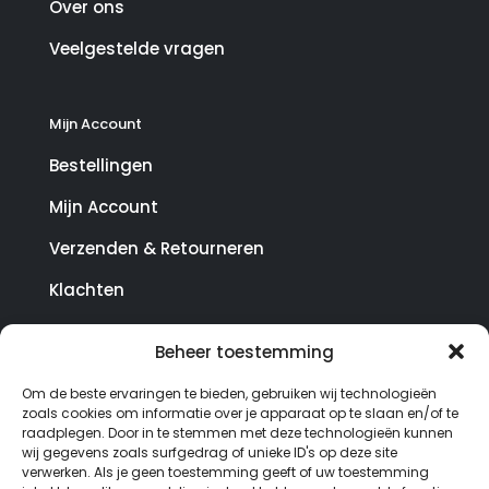
Over ons
Veelgestelde vragen
Mijn Account
Bestellingen
Mijn Account
Verzenden & Retourneren
Klachten
Beheer toestemming
© Copyright SterrenHosting 2021-2026 - In opdracht
Om de beste ervaringen te bieden, gebruiken wij technologieën
van Lynaly.nl
zoals cookies om informatie over je apparaat op te slaan en/of te
raadplegen. Door in te stemmen met deze technologieën kunnen
wij gegevens zoals surfgedrag of unieke ID's op deze site
verwerken. Als je geen toestemming geeft of uw toestemming