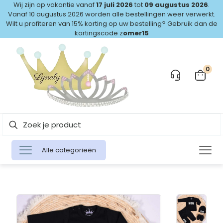
Wij zijn op vakantie vanaf
17 juli 2026
tot
09 augustus 2026
.
Vanaf 10 augustus 2026 worden alle bestellingen weer verwerkt.
Wilt u profiteren van 15% korting op uw bestelling? Gebruik dan de
kortingscode z
omer15
0
Alle categorieën