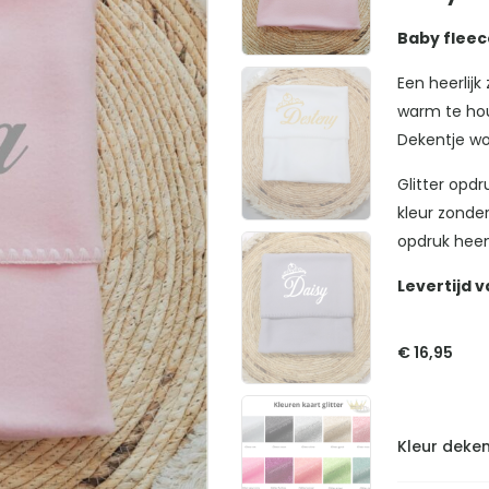
Baby fleec
Een heerlijk
warm te ho
Dekentje wo
Glitter opdr
kleur zonder
opdruk hee
Levertijd 
€
16,95
Kleur deken