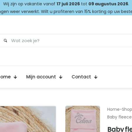
Wij zijn op vakantie vanaf
17 juli 2026
tot
09 augustus 2026
.
gen weer verwerkt. Wilt u profiteren van 15% korting op uw best
Home
Mijn account
Contact
Home
-
Sho
Baby fleece
Baby fl