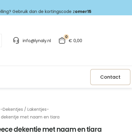
elling? Gebruik dan de kortingscode z
omer15
0
info@lynaly.nl
€
0,00
Contact
p
-
Dekentjes / Lakentjes
-
 dekentje met naam en tiara
eece dekentje met naam en tiara