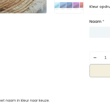
Kleur opdr
Naam
*
Baby
fleece
dekentje
met
naam
en
tiara
aantal
 met naam in kleur naar keuze.