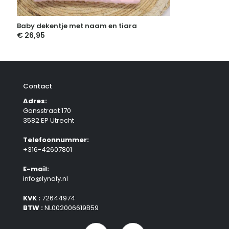
Baby dekentje met naam en tiara
€
26,95
Contact
Adres:
Gansstraat 170
3582 EP Utrecht
Telefoonnummer:
+316-42607801
E-mail:
info@lynaly.nl
KVK :
72644974
BTW :
NL002006619B59