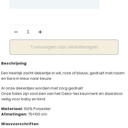
Baby
dekentje
met
naam
Toevoegen aan winkelwagen
en
tiara
aantal
Beschrijving
Een heerlijk zacht dekentje in wit, roze of blauw, gedrukt met naam
en tiara in kleur naar keuze.
Al onze dekentjes worden met zorg gedrukt
Onze folies zijn voorzien van het Oeko-tex keurmerk en daardoor
veilig voor baby en kind.
Materiaal:
100% Polyester
Afmetingen:
75×100 cm
Wasvoorschriften