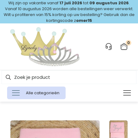
Wij zijn op vakantie vanaf
17 juli 2026
tot
09 augustus 2026
.
Vanaf 10 augustus 2026 worden alle bestellingen weer verwerkt.
Wilt u profiteren van 15% korting op uw bestelling? Gebruik dan de
kortingscode z
omer15
0
Alle categorieën