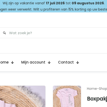
Wij zijn op vakantie vanaf
17 juli 2026
tot
09 augustus 2026
.
gen weer verwerkt. Wilt u profiteren van 15% korting op uw best
Home
Mijn account
Contact
Home
-
Sho
Boxpakje