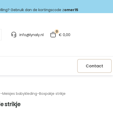
elling? Gebruik dan de kortingscode z
omer15
0
info@lynaly.nl
€
0,00
Contact
p
-
Meisjes babykleding
-
Boxpakje strikje
 strikje