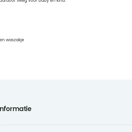
ardoor veilig voor baby en kind.
en waszakje
informatie