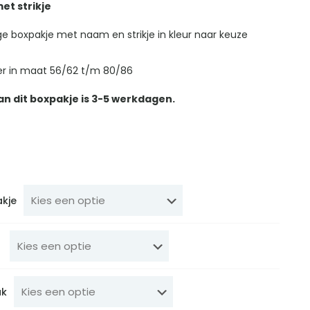
et strikje
ge boxpakje met naam en strikje in kleur naar keuze
 er in maat 56/62 t/m 80/86
van dit boxpakje is 3-5 werkdagen.
akje
uk