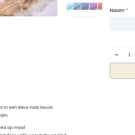
Naam
*
Boxpakje
strikje
aantal
t in een kleur naar keuze.
pjes.
goed op maat