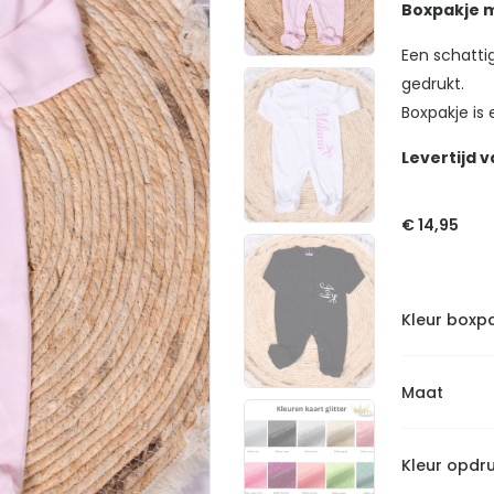
Boxpakje m
Een schatti
gedrukt.
Boxpakje is
Levertijd 
€
14,95
Kleur boxp
Maat
Kleur opdr