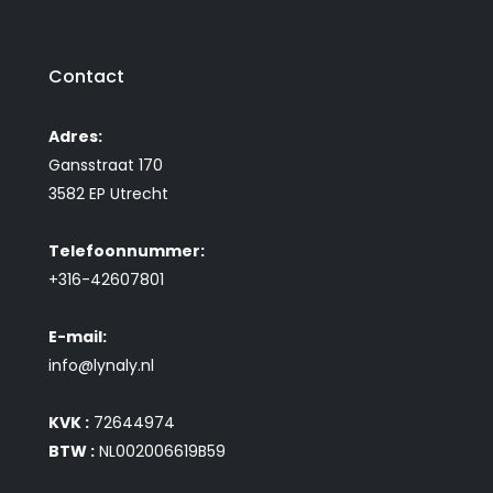
Contact
Adres:
Gansstraat 170
3582 EP Utrecht
Telefoonnummer:
+316-42607801
E-mail:
info@lynaly.nl
KVK :
72644974
BTW :
NL002006619B59