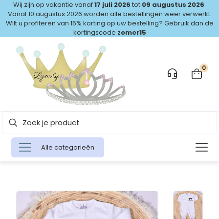
Wij zijn op vakantie vanaf
17 juli 2026
tot
09 augustus 2026
.
Vanaf 10 augustus 2026 worden alle bestellingen weer verwerkt.
Wilt u profiteren van 15% korting op uw bestelling? Gebruik dan de
kortingscode z
omer15
0
Alle categorieën