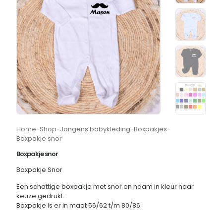
Home
-
Shop
-
Jongens babykleding
-
Boxpakjes
-
Boxpakje snor
Boxpakje snor
Boxpakje Snor
Een schattige boxpakje met snor en naam in kleur naar
keuze gedrukt.
Boxpakje is er in maat 56/62 t/m 80/86