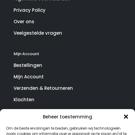
Privacy Policy
Over ons
Veelgestelde vragen
Mijn Account
Bestellingen
Mijn Account
Verzenden & Retourneren
Klachten
Beheer toestemming
© Copyright SterrenHosting 2021-2026 - In opdracht
Om de beste ervaringen te bieden, gebruiken wij technologieën
van Lynaly.nl
zoals cookies om informatie over je apparaat op te slaan en/of te