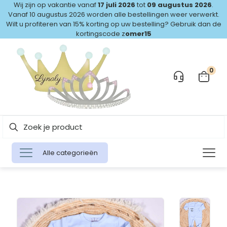
Wij zijn op vakantie vanaf
17 juli 2026
tot
09 augustus 2026
.
Vanaf 10 augustus 2026 worden alle bestellingen weer verwerkt.
Wilt u profiteren van 15% korting op uw bestelling? Gebruik dan de
kortingscode z
omer15
0
Alle categorieën