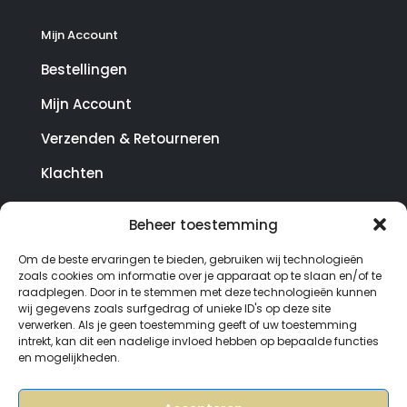
Mijn Account
Bestellingen
Mijn Account
Verzenden & Retourneren
Klachten
Beheer toestemming
© Copyright SterrenHosting 2021-2026 - In opdracht
Om de beste ervaringen te bieden, gebruiken wij technologieën
van Lynaly.nl
zoals cookies om informatie over je apparaat op te slaan en/of te
raadplegen. Door in te stemmen met deze technologieën kunnen
wij gegevens zoals surfgedrag of unieke ID's op deze site
verwerken. Als je geen toestemming geeft of uw toestemming
intrekt, kan dit een nadelige invloed hebben op bepaalde functies
en mogelijkheden.