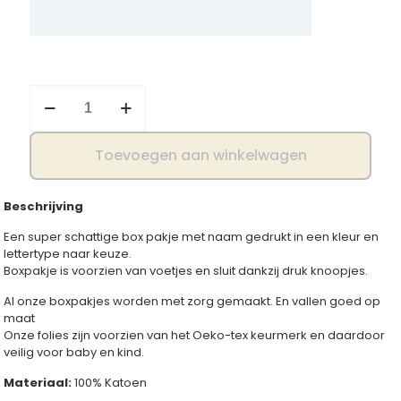
Boxpakje
met
naam
aantal
Toevoegen aan winkelwagen
Beschrijving
Een super schattige box pakje met naam gedrukt in een kleur en
lettertype naar keuze.
Boxpakje is voorzien van voetjes en sluit dankzij druk knoopjes.
Al onze boxpakjes worden met zorg gemaakt. En vallen goed op
maat
Onze folies zijn voorzien van het Oeko-tex keurmerk en daardoor
veilig voor baby en kind.
Materiaal:
100% Katoen