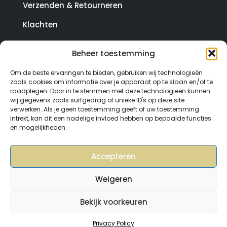
Verzenden & Retourneren
Klachten
Beheer toestemming
© Copyright SterrenHosting 2021-2026 - In opdracht
Om de beste ervaringen te bieden, gebruiken wij technologieën
van Lynaly.nl
zoals cookies om informatie over je apparaat op te slaan en/of te
raadplegen. Door in te stemmen met deze technologieën kunnen
wij gegevens zoals surfgedrag of unieke ID's op deze site
verwerken. Als je geen toestemming geeft of uw toestemming
intrekt, kan dit een nadelige invloed hebben op bepaalde functies
en mogelijkheden.
Accepteren
Weigeren
Bekijk voorkeuren
0
Privacy Policy