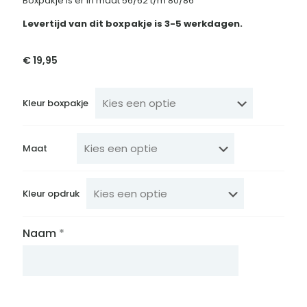
Boxpakje is er in maat 56/62 t/m 80/86
Levertijd van dit boxpakje is 3-5 werkdagen.
€
19,95
Kleur boxpakje
Maat
Kleur opdruk
Naam
*