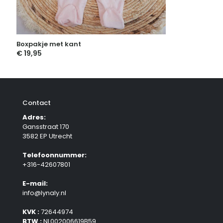
Boxpakje met kant
€
19,95
Contact
Adres:
Gansstraat 170
3582 EP Utrecht
Telefoonnummer:
+316-42607801
E-mail:
info@lynaly.nl
KVK :
72644974
BTW :
NL002006619B59