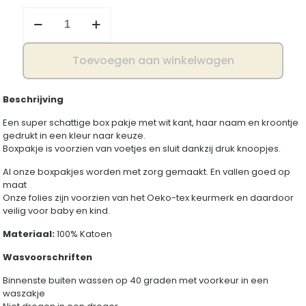
Boxpakje
met
kant
aantal
Toevoegen aan winkelwagen
Beschrijving
Een super schattige box pakje met wit kant, haar naam en kroontje
gedrukt in een kleur naar keuze.
Boxpakje is voorzien van voetjes en sluit dankzij druk knoopjes.
Al onze boxpakjes worden met zorg gemaakt. En vallen goed op
maat
Onze folies zijn voorzien van het Oeko-tex keurmerk en daardoor
veilig voor baby en kind.
Materiaal:
100% Katoen
Wasvoorschriften
Binnenste buiten wassen op 40 graden met voorkeur in een
waszakje