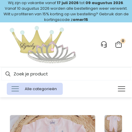
Wij zijn op vakantie vanaf
17 juli 2026
tot
09 augustus 2026
.
Vanaf 10 augustus 2026 worden alle bestellingen weer verwerkt.
Wilt u profiteren van 15% korting op uw bestelling? Gebruik dan de
kortingscode z
omer15
0
Alle categorieën