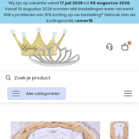
Wij zijn op vakantie vanaf
17 juli 2026
tot
09 augustus 2026
.
Vanaf 10 augustus 2026 worden alle bestellingen weer verwerkt.
Wilt u profiteren van 15% korting op uw bestelling? Gebruik dan de
kortingscode z
omer15
0
Alle categorieën