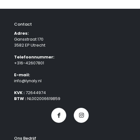
Contact
Adres:
Gansstraat 170
3582 EP Utrecht
Telefoonnummer:
+316-42607801
E-mail:
info@lynaly.nl
KVK :
72644974
BTW :
NL002006619B59
Ons Bedrijf