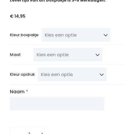
Levertijd van dit boxpakje is 3-5 werkdagen.
€
14,95
Kleur boxpakje
Maat
Kleur opdruk
Naam
*
Boxpakje