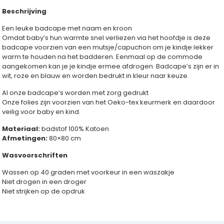
Beschrijving
Een leuke badcape met naam en kroon
Omdat baby’s hun warmte snel verliezen via het hoofdje is deze
badcape voorzien van een mutsje/capuchon om je kindje lekker
warm te houden na het badderen. Eenmaal op de commode
aangekomen kan je je kindje ermee afdrogen. Badcape’s zijn er in
wit, roze en blauw en worden bedrukt in kleur naar keuze.
Al onze badcape’s worden met zorg gedrukt
Onze folies zijn voorzien van het Oeko-tex keurmerk en daardoor
veilig voor baby en kind.
Materiaal:
badstof 100% Katoen
Afmetingen:
80×80 cm
Wasvoorschriften
Wassen op 40 graden met voorkeur in een waszakje
Niet drogen in een droger
Niet strijken op de opdruk