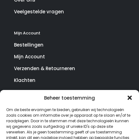
Veelgestelde vragen
Mijn Account
Bestellingen
Mijn Account
Verzenden & Retourneren
Klachten
Beheer toestemming
© Copyright SterrenHosting 2021-2026 - In opdracht
Om de beste ervaringen te bieden, gebruiken wij technologieën
van Lynaly.nl
zoals cookies om informatie over je apparaat op te slaan en/of te
raadplegen. Door in te stemmen met deze technologieën kunnen
wij gegevens zoals surfgedrag of unieke ID's op deze site
verwerken. Als je geen toestemming geeft of uw toestemming
intrekt, kan dit een nadelige invloed hebben op bepaalde functies