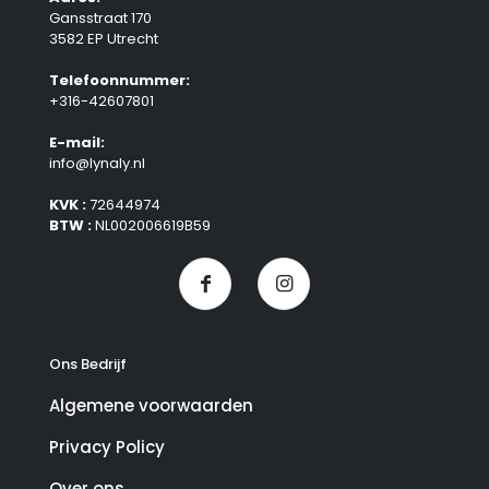
Gansstraat 170
3582 EP Utrecht
Telefoonnummer:
+316-42607801
E-mail:
info@lynaly.nl
KVK :
72644974
BTW :
NL002006619B59
Ons Bedrijf
Algemene voorwaarden
Privacy Policy
Over ons