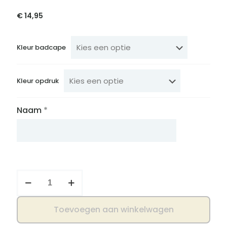
€
14,95
Kleur badcape
Kleur opdruk
Naam
*
Badcape
kroon
royaal
aantal
Toevoegen aan winkelwagen