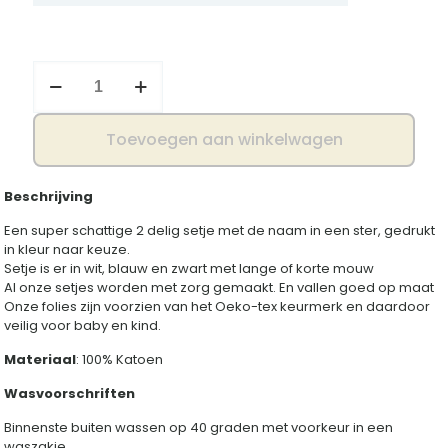
Setje
ster
met
naam
Toevoegen aan winkelwagen
aantal
Beschrijving
Een super schattige 2 delig setje met de naam in een ster, gedrukt
in kleur naar keuze.
Setje is er in wit, blauw en zwart met lange of korte mouw
Al onze setjes worden met zorg gemaakt. En vallen goed op maat
Onze folies zijn voorzien van het Oeko-tex keurmerk en daardoor
veilig voor baby en kind.
Materiaal
: 100% Katoen
Wasvoorschriften
Binnenste buiten wassen op 40 graden met voorkeur in een
waszakje