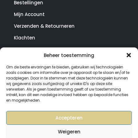
Bestellingen
Mijn Account
Verzenden & Retourneren
Klachten
Beheer toestemming
© Copyright SterrenHosting 2021-2026 - In opdracht
Om de beste ervaringen te bieden, gebruiken wij technologieën
van Lynaly.nl
zoals cookies om informatie over je apparaat op te slaan en/of te
raadplegen. Door in te stemmen met deze technologieën kunnen
wij gegevens zoals surfgedrag of unieke ID's op deze site
verwerken. Als je geen toestemming geeft of uw toestemming
intrekt, kan dit een nadelige invloed hebben op bepaalde functies
en mogelijkheden.
Accepteren
Weigeren