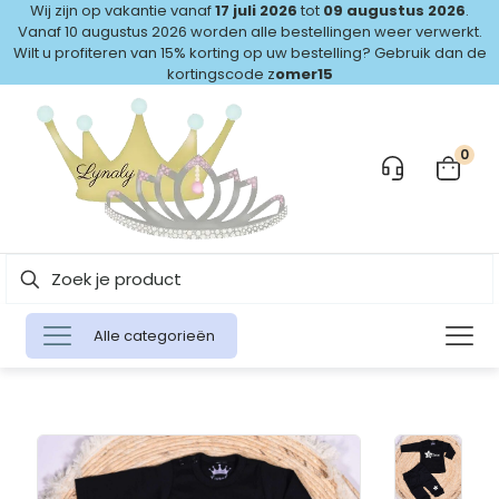
Wij zijn op vakantie vanaf
17 juli 2026
tot
09 augustus 2026
.
Vanaf 10 augustus 2026 worden alle bestellingen weer verwerkt.
Wilt u profiteren van 15% korting op uw bestelling? Gebruik dan de
kortingscode z
omer15
0
Alle categorieën