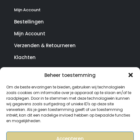
Mijn Account
Bestellingen
Mijn Account
Verzenden & Retourneren
Klachten
Beheer toestemming
© Copyright SterrenHosting 2021-2026 - In opdracht
Om de beste ervaringen te bieden, gebruiken wij technologieën
van Lynaly.nl
zoals cookies om informatie over je apparaat op te slaan en/of te
raadplegen. Door in te stemmen met deze technologieën kunnen
wij gegevens zoals surfgedrag of unieke ID's op deze site
verwerken. Als je geen toestemming geeft of uw toestemming
intrekt, kan dit een nadelige invloed hebben op bepaalde functies
en mogelijkheden.
Accepteren