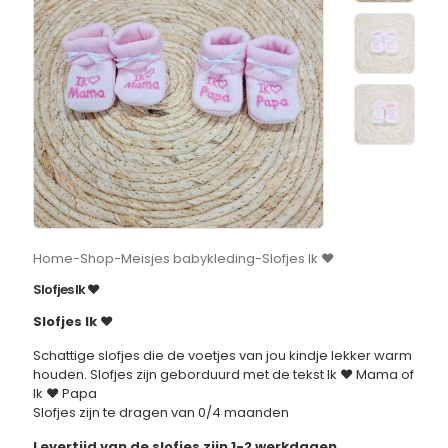
Home
-
Shop
-
Meisjes babykleding
-
Slofjes Ik ♥
Slofjes Ik ♥
Slofjes Ik ♥
Schattige slofjes die de voetjes van jou kindje lekker warm
houden. Slofjes zijn geborduurd met de tekst Ik ♥ Mama of
Ik ♥ Papa
Slofjes zijn te dragen van 0/4 maanden
Levertijd van de slofjes zijn 1-2 werkdagen