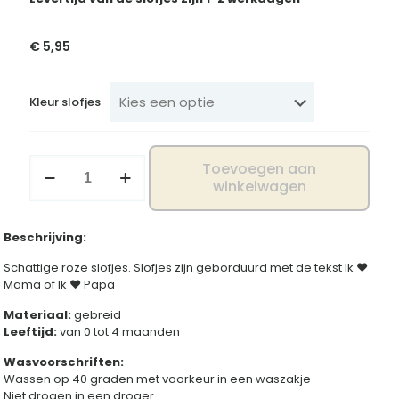
€
5,95
Kleur slofjes
Slofjes
Toevoegen aan
Ik
winkelwagen
♥
aantal
Beschrijving:
Schattige roze slofjes. Slofjes zijn geborduurd met de tekst Ik ♥
Mama of Ik ♥ Papa
Materiaal:
gebreid
Leeftijd:
van 0 tot 4 maanden
Wasvoorschriften:
Wassen op 40 graden met voorkeur in een waszakje
Niet drogen in een droger